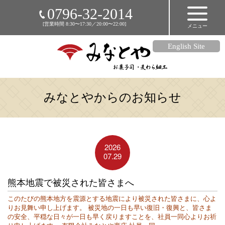
HOME
0796-32-2014
[営業時間 8:30〜17:30／20:00〜22:00]
メニュー
店舗のご案内
商品のご紹介
English Site
麦わら細工
アクセス
みなとやからのお知らせ
メディア掲載情報
お知らせ
リンク集
2026
07.29
オンラインショップ
熊本地震で被災された皆さまへ
このたびの熊本地方を震源とする地震により被災された皆さまに、心よ
りお見舞い申し上げます。 被災地の一日も早い復旧・復興と、皆さま
の安全、平穏な日々が一日も早く戻りますことを、社員一同心よりお祈