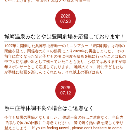
り申し上げます。 有限会社みなとや商店 社員一同
2026
07.28
城崎温泉みなとやは豊岡劇場を応援しております！
1927年に開業した兵庫県北部唯一のミニシアター『豊岡劇場』は2回の
閉館を経て、関係者の方々の熱意により2023年に再生しました。 その
前年に亡くなった父と子どもの頃に何度も映画を観に行ったことは私の
中で大切な思い出として残っていたこともあり、少額ではありますが毎
年スポンサーとして応援しております。 地域の方々、特に子どもたち
が手軽に映画を楽しんでくれたら、それ以上の喜びはあり
2026
07.12
熱中症等体調不良の場合はご遠慮なく
今年も猛暑の季節となりました。 体調不良の時はご遠慮なく、当店内
で涼んで体力の回復にご専念ください。 皆で暑く熱い夏を楽しく乗り
越えましょう！ If you're feeling unwell, please don't hesitate to come