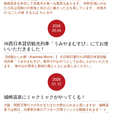
無病息災を祈念して水無月を食べる風習もあります。 外郎生地にのせ
た小豆は厄除けの意味と氷の上に被さった土を表しています。 水無月
の なごしの祓 する人は ちとせの
2026
05.04
JR西日本貸切観光列車「うみやまむすび」にてお使
いいただきました！
【特製かしわ餅（Kashiwa Mochi）】 今日明日運行のJR西日本貸切観
光列車「うみやまむすび」車内でのおやつとしてお召し上がりいただき
ます。 海や山の景色と新緑の風とともにお楽しみください。
2026
01.13
城崎温泉にミャクミャクがやってくる！
大阪・関西万博ロスの方がまだまだ大勢おられると思いますが、城崎温
泉では明日、兵庫県主催のアフター万博イベントが開催されます！ イ