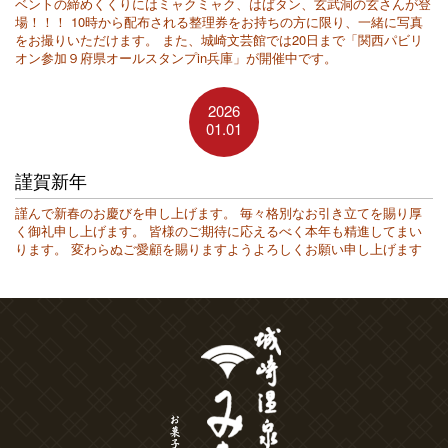
ベントの締めくくりにはミャクミャク、はばタン、玄武洞の玄さんが登
場！！！ 10時から配布される整理券をお持ちの方に限り、一緒に写真
をお撮りいただけます。 また、城崎文芸館では20日まで「関西パビリ
オン参加９府県オールスタンプin兵庫」が開催中です。
2026
01.01
謹賀新年
謹んで新春のお慶びを申し上げます。 毎々格別なお引き立てを賜り厚
く御礼申し上げます。 皆様のご期待に応えるべく本年も精進してまい
ります。 変わらぬご愛顧を賜りますようよろしくお願い申し上げます