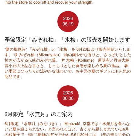
into the store to cool off and recover your strength.
2026
06.19
季節限定「みぞれ柚」「氷梅」の販売を開始します
“夏の風物詩” 「みぞれ柚」と「氷梅」を 6月20日より販売開始いたしま
す。 🍋 みぞれ柚（Mizoreyuzu） 柚の爽やかな香りと、さっぱりとした
甘さが広がる伝統のみぞれ羹。 🫘 氷梅（Kōriume） 道明寺と丹波大納
言小豆の上品な甘さと、もっちりとした食感が楽しめる夏の逸品。 暑
い季節にぴったりの涼やかな味わいで、お中元や夏のギフトにも人気の
商品です。
2026
06.06
6月限定『水無月』のご案内
6月限定 『水無月（みなづき）』-Minazuki- 京都では「水無月を食べな
いと夏を迎えられない」と言われるほど、古くから親しまれている6月
の和菓子で、特に“夏越の祓”が行われる6月30日には、1年の残り半分の