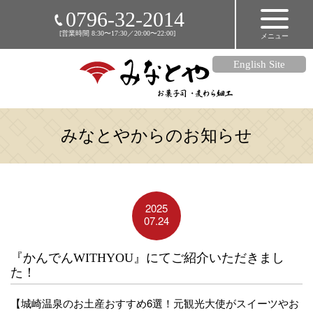
HOME
0796-32-2014
[営業時間 8:30〜17:30／20:00〜22:00]
メニュー
店舗のご案内
商品のご紹介
English Site
麦わら細工
アクセス
みなとやからのお知らせ
メディア掲載情報
お知らせ
リンク集
2025
オンラインショップ
07.24
『かんでんWITHYOU』にてご紹介いただきまし
た！
【城崎温泉のお土産おすすめ6選！元観光大使がスイーツやお