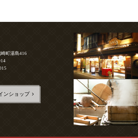
崎町湯島416
014
015
インショップ