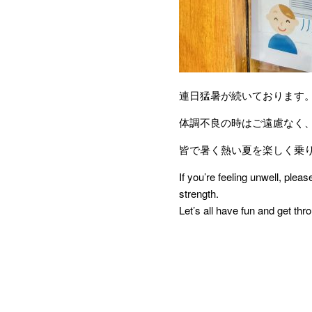
連日猛暑が続いております
体調不良の時はご遠慮なく
皆で暑く熱い夏を楽しく乗
If you’re feeling unwell, plea
strength.
Let’s all have fun and get th