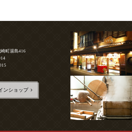
崎町湯島416
014
015
インショップ