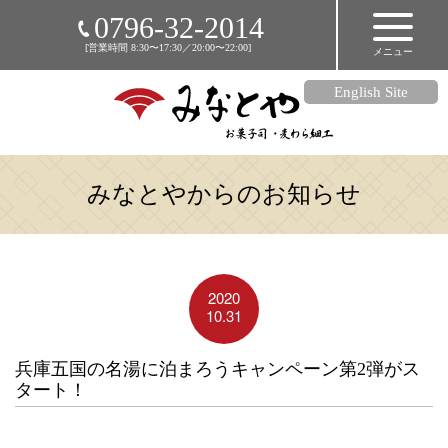
HOME
0796-32-2014
[営業時間 8:30〜17:30／20:00〜22:00]
メニュー
店舗のご案内
商品のご紹介
English Site
麦わら細工
アクセス
みなとやからのお知らせ
メディア掲載情報
お知らせ
リンク集
2020
オンラインショップ
10.31
兵庫五国の名湯に泊まろうキャンペーン第2弾がス
タート！