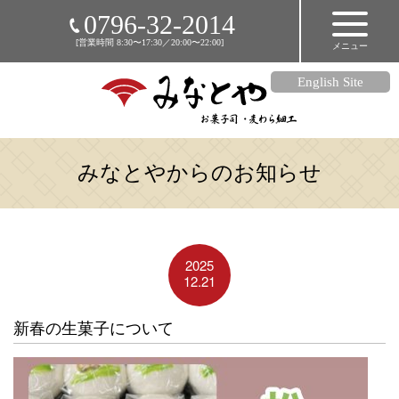
HOME
0796-32-2014
[営業時間 8:30〜17:30／20:00〜22:00]
メニュー
店舗のご案内
商品のご紹介
English Site
麦わら細工
アクセス
みなとやからのお知らせ
メディア掲載情報
お知らせ
リンク集
2025
オンラインショップ
12.21
新春の生菓子について