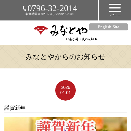
HOME
0796-32-2014
[営業時間 8:30〜17:30／20:00〜22:00]
メニュー
店舗のご案内
商品のご紹介
English Site
麦わら細工
アクセス
みなとやからのお知らせ
メディア掲載情報
お知らせ
リンク集
2026
オンラインショップ
01.01
謹賀新年